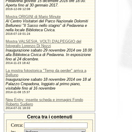
Pedavena giovedì 15 dicembre 2016 ore 18.00.
Aperta fino al 30 gennaio 2017.
2016-12-09 12:08
Mostra ORIGINI di Mario Minute
Al Centro Visitatori del Parco Nazionale Dolomiti
Bellunesi "Il Sasso nello stagno" di Pedavena e
nella locale Biblioteca Civica.
2016-07-19 01:24
Mostra VALSESIA. VOLTI D'ALPEGGIO del
fotografo Lorenzo Di Nozzi
Inaugurazione sabato 29 novembre 2014 ore 18.00
alla Biblioteca Civica di Pedavena. In esposizione
fino al 24 dicembre.
2014-11-23 18:42
La mostra fotostorica "Temp da perder" arriva a
Belluno
Inaugurazione sabato 18 novembre 2014 ore 18 al
Palazzo Crepadona, loggiato al primo piano,
visitabile fino al 16 novembre
2014-11-08 15:37
New Entry: inserite scheda e immagini Fondo
Roberto Sudiero
2014-07-31 18:03
Cerca tra i contenuti
Cerca:
in: