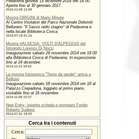
Pedavena giovedì 15 dicembre 2016 ore 18.00.
Aperta fino al 30 gennaio 2017.
2016-12-09 12:08
Mostra ORIGINI di Mario Minute
Al Centro Visitatori del Parco Nazionale Dolomiti
Bellunesi "Il Sasso nello stagno" di Pedavena e
nella locale Biblioteca Civica.
2016-07-19 01:24
Mostra VALSESIA. VOLTI D'ALPEGGIO del
fotografo Lorenzo Di Nozzi
Inaugurazione sabato 29 novembre 2014 ore 18.00
alla Biblioteca Civica di Pedavena. In esposizione
fino al 24 dicembre.
2014-11-23 18:42
La mostra fotostorica "Temp da perder" arriva a
Belluno
Inaugurazione sabato 18 novembre 2014 ore 18 al
Palazzo Crepadona, loggiato al primo piano,
visitabile fino al 16 novembre
2014-11-08 15:37
New Entry: inserite scheda e immagini Fondo
Roberto Sudiero
2014-07-31 18:03
Cerca tra i contenuti
Cerca:
in: